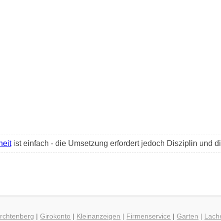
heit
ist einfach - die Umsetzung erfordert jedoch Disziplin und 
orchtenberg
|
Girokonto
|
Kleinanzeigen
|
Firmenservice
|
Garten
|
Lach