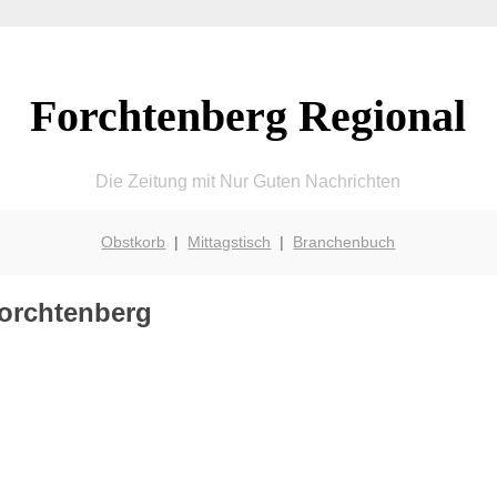
Forchtenberg Regional
Die Zeitung mit Nur Guten Nachrichten
Obstkorb
|
Mittagstisch
|
Branchenbuch
Forchtenberg